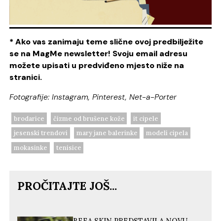
* Ako vas
zanimaju teme slične ovoj predbilježite
se na MagMe newsletter! Svoju email adresu
možete upisati u predviđeno mjesto niže na
stranici.
Fotografije: Instagram, Pinterest, Net-a-Porter
brodarice
čizme od brušene kože
it cipele
jesenski trendovi
mary jane balerinke
modeli cipela
mokasinke
tenisice
PROČITAJTE JOŠ...