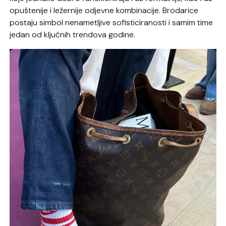
opuštenije i ležernije odjevne kombinacije. Brodarice
postaju simbol nenametljive sofisticiranosti i samim time
jedan od ključnih trendova godine.