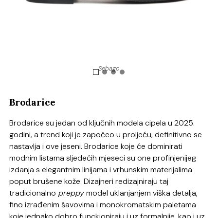
Sebago
Brodarice
Brodarice su jedan od ključnih modela cipela u 2025.
godini, a trend koji je započeo u proljeću, definitivno se
nastavlja i ove jeseni. Brodarice koje će dominirati
modnim listama sljedećih mjeseci su one profinjenijeg
izdanja s elegantnim linijama i vrhunskim materijalima
poput brušene kože. Dizajneri redizajniraju taj
tradicionalno
preppy
model uklanjanjem viška detalja,
fino izrađenim šavovima i monokromatskim paletama
koje jednako dobro funckioniraju i uz formalnije, kao i uz