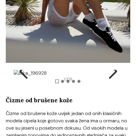
COS
Čizme od brušene kože
Čizme od brušene kože uvijek jedan od onih klasičnih
modela cipela koje gotovo svaka žena ima u ormaru, no
ove su jeseni u posebnom dokusu. Od visokih modela u
zemljanim tonovima do jednostavnih gležnjača za svaki