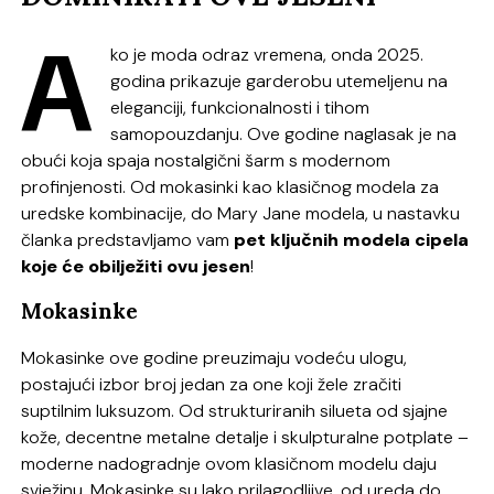
A
ko je moda odraz vremena, onda 2025.
godina prikazuje garderobu utemeljenu na
eleganciji, funkcionalnosti i tihom
samopouzdanju. Ove godine naglasak je na
obući koja spaja nostalgični šarm s modernom
profinjenosti. Od mokasinki kao klasičnog modela za
uredske kombinacije, do Mary Jane modela, u nastavku
članka predstavljamo vam
pet ključnih modela cipela
koje će obilježiti ovu jesen
!
Mokasinke
Mokasinke ove godine preuzimaju vodeću ulogu,
postajući izbor broj jedan za one koji žele zračiti
suptilnim luksuzom. Od strukturiranih silueta od sjajne
kože, decentne metalne detalje i skulpturalne potplate –
moderne nadogradnje ovom klasičnom modelu daju
svježinu. Mokasinke su lako prilagodljive, od ureda do